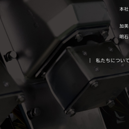
本社
加美
明石
私たちについ